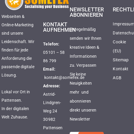
NEWSLETTER
RECHTL
ABONNIEREN
Webseiten &
KONTAKT
Impressu
Online-Marketing
AUFNEHMEN
Unregelmäßig
Datenschu
sind unsere
senden wir Ihnen
Leidenschaft. Wir
Cookie
Telefon:
kreative Ideen &
finden für jede
(EU)
05101 – 58
Informationen
Anforderung die
Sitemap
86 799
zu. Verpassen
passende digitale
Kontakt
Email:
Sie keine
Lösung.
kontakt@somefex.de
AGB
Neuigkeiten
Adresse:
Lokal vor Ort in
mehr und
Astrid-
Pattensen.
abonnieren
Lindgren-
In der digitalen
direkt unseren
Weg 24
Welt Zuhause.
Newsletter
30982
Pattensen