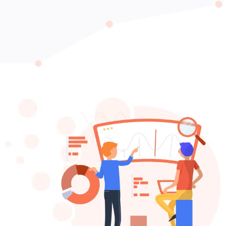
Reputation
Blockchain
ÜBER
UNS
REFERENZEN
VOR
ORT
Hannover
Hemmingen
Hildesheim